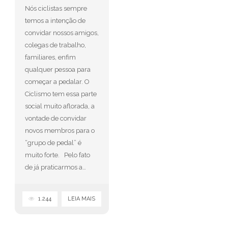
Nós ciclistas sempre
temos a intenção de
convidar nossos amigos,
colegas de trabalho,
familiares, enfim
qualquer pessoa para
começar a pedalar. O
Ciclismo tem essa parte
social muito aflorada, a
vontade de convidar
novos membros para o
“grupo de pedal” é
muito forte. Pelo fato
de já praticarmos a…
1.244
LEIA MAIS