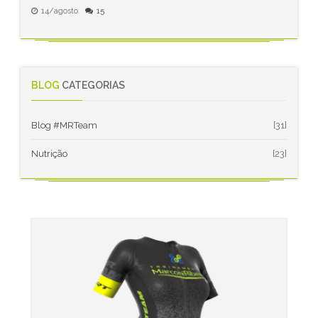
14/agosto
15
BLOG
CATEGORIAS
Blog #MRTeam
[31]
Nutrição
[23]