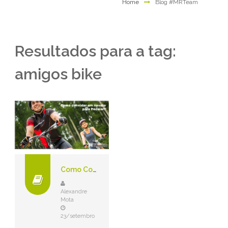
Home
Blog #MRTeam
Resultados para a tag:
amigos bike
Como Convidar um Novato Para Pedalar?
Alexandre
Mota
23/setembro