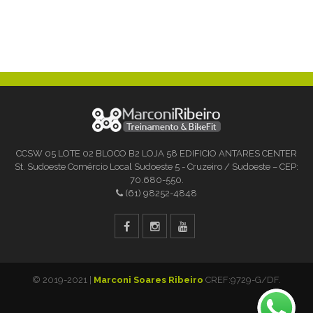
CCSW 05 LOTE 02 BLOCO B2 LOJA 58 EDIFICIO ANTARES CENTER
St. Sudoeste Comércio Local Sudoeste 5 - Cruzeiro / Sudoeste – CEP:
70.680-550.
(61) 98252-4848
© 2019-2021 |
Marconi Soares Ribeiro
CREF:9729-G/DF.