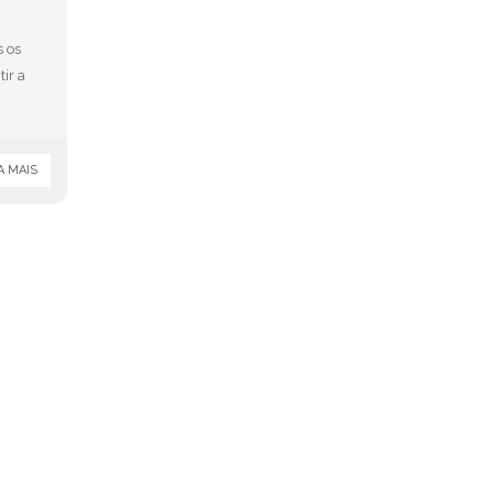
s os
ir a
A MAIS