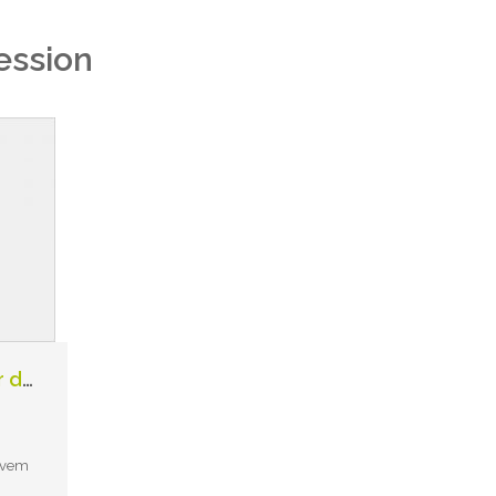
ession
SUPER PROMOÇÃO – Protetor de Aro/Pneu – DEFENDER -Session Brasil
 vem