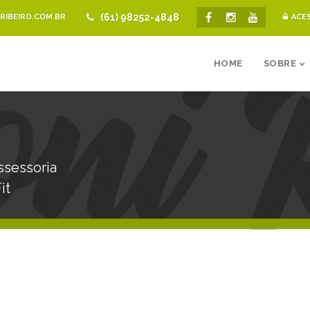
(61) 98252-4848
IBEIRO.COM.BR
ACE
HOME
SOBRE
ssessoria
it