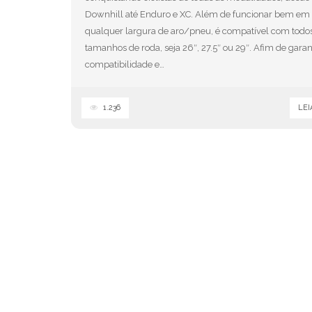
Downhill até Enduro e XC. Além de funcionar bem em
qualquer largura de aro/pneu, é compatível com todo
tamanhos de roda, seja 26″, 27.5″ ou 29″. Afim de garant
compatibilidade e…
1.236
LEI