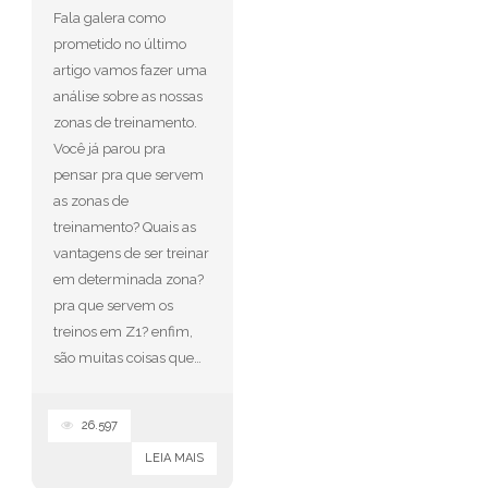
Fala galera como
prometido no último
artigo vamos fazer uma
análise sobre as nossas
zonas de treinamento.
Você já parou pra
pensar pra que servem
as zonas de
treinamento? Quais as
vantagens de ser treinar
em determinada zona?
pra que servem os
treinos em Z1? enfim,
são muitas coisas que…
26.597
LEIA MAIS