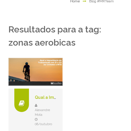
Home
Blog #MRTeam
Resultados para a tag:
zonas aerobicas
Qual a Importância do Treinamento em Z1 e Z2 no Ciclismo e MTB
Alexandre
Mota
08/outubro