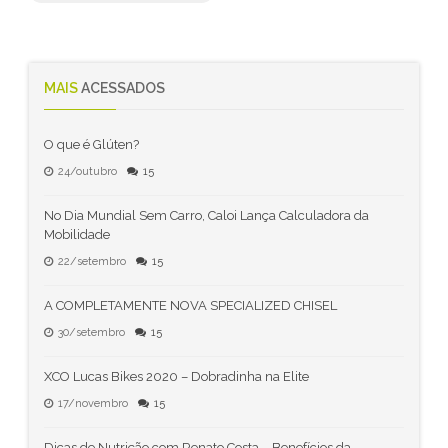
MAIS
ACESSADOS
O que é Glúten?
24/outubro
15
No Dia Mundial Sem Carro, Caloi Lança Calculadora da
Mobilidade
22/setembro
15
A COMPLETAMENTE NOVA SPECIALIZED CHISEL
30/setembro
15
XCO Lucas Bikes 2020 – Dobradinha na Elite
17/novembro
15
Dicas de Nutrição com Renato Costa – Benefícios da