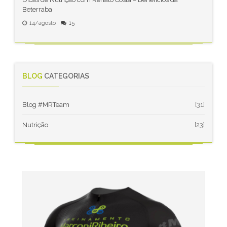
Beterraba
14/agosto
15
BLOG
CATEGORIAS
Blog #MRTeam
[31]
Nutrição
[23]