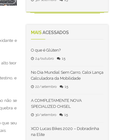
MAIS
ACESSADOS
xidante e
O que é Glúten?
24/outubro
15
alto teor
No Dia Mundial Sem Carro, Caloi Lança
estino, e
Calculadora da Mobilidade
22/setembro
15
ão não se
A COMPLETAMENTE NOVA
SPECIALIZED CHISEL
 quebra e
30/setembro
15
o que seu
XCO Lucas Bikes 2020 – Dobradinha
ais.
na Elite