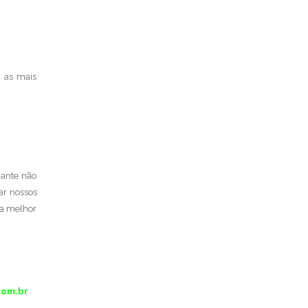
e as mais
cante não
ar nossos
 a melhor
com.br