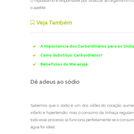
O hipotálamo é responsável por sinalizar ao organismo o
o apetite.
Veja Também
A Importância dos Carboidtratos para os Cicli
Como Substituir Carboidratos?
Benefícios do Maracujá
Dê adeus ao sódio
Sabemos que o sódio é um dos vilões do coração, aumen
infarto e hipertensão, mas o consumo da linhaça regularm
todo esse processo só funciona perfeitamente se o consu
água for ideal.