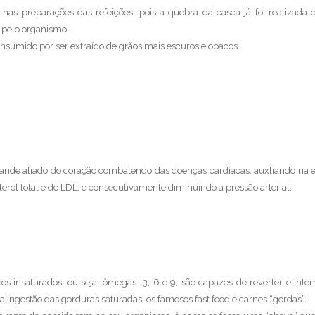
nas preparações das refeições, pois a quebra da casca já foi realizada 
 pelo organismo.
onsumido por ser extraído de grãos mais escuros e opacos.
rande aliado do coração combatendo das doenças cardíacas, auxliando na 
rol total e de LDL, e consecutivamente diminuindo a pressão arterial.
 insaturados, ou seja, ômegas- 3, 6 e 9, são capazes de reverter e inte
a ingestão das gorduras saturadas, os famosos fast food e carnes “gordas”.