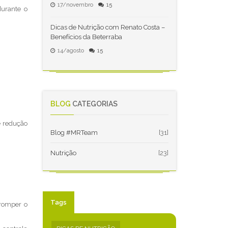
17/novembro
15
durante o
Dicas de Nutrição com Renato Costa –
Benefícios da Beterraba
14/agosto
15
BLOG
CATEGORIAS
e redução
Blog #MRTeam
[31]
Nutrição
[23]
Tags
rromper o