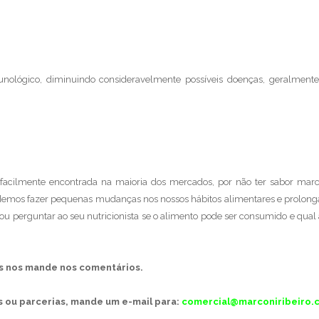
unológico, diminuindo consideravelmente possíveis doenças, geralment
acilmente encontrada na maioria dos mercados, por não ter sabor mar
emos fazer pequenas mudanças nos nossos hábitos alimentares e prolong
 ou perguntar ao seu nutricionista se o alimento pode ser consumido e qual
s nos mande nos comentários.
 ou parcerias, mande um e-mail para:
comercial@marconiribeiro.