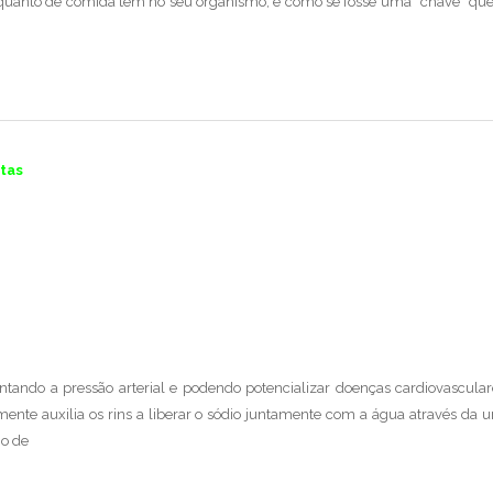
 quanto de comida tem no seu organismo, é como se fosse uma “chave” que
stas
tando a pressão arterial e podendo potencializar doenças cardiovascula
ente auxilia os rins a liberar o sódio juntamente com a água através da u
mo de