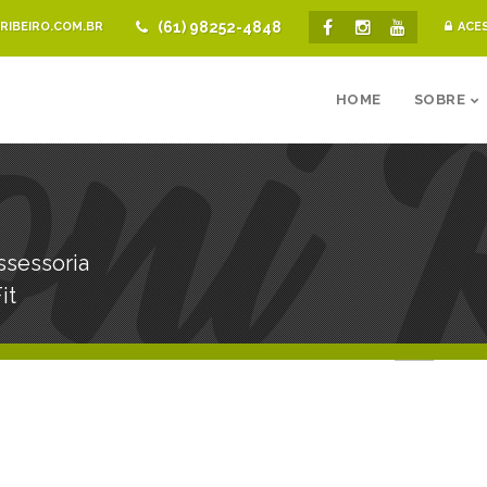
(61) 98252-4848
IBEIRO.COM.BR
ACE
HOME
SOBRE
ssessoria
it