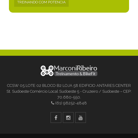
TREINANDO COM POTENCIA
CCSW 05 LOTE 02 BLOCO B2 LOJA 58 EDIFICIO ANTARES CENTER
St. Sudoeste Comércio Local Sudoeste 5 - Cruzeiro / Sudoeste – CEP:
70.680-550.
(61) 98252-4848