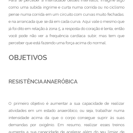
Para se perceber a intensidade desses intervalos, imagine algo
como uma subida ingrime e curta numa corrida ou no ciclismo
pense numa corrida em um circuito com curvas muito fechadas.
e na arrancada que se dá em cada curva. Aqui vale o mesmo que
já foi dito em relação à zona 5, a resposta do coração é lenta, então
você pode não ver a frequência cardíaca subir, mas tem que
perceber que está fazendo uma força acima do normal.
OBJETIVOS
RESISTÊNCIA ANAERÓBICA
O primeiro objetivo é aumentar a sua capacidade de realizar
atividades em um estado anaeróbico, ou seja, trabalhar numa
intensidade acima da que o corpo consegue suprir às suas
demandas por oxigênio. Em resumo, realizar esses treinos
aumenta a sua capacidade de acelerar além do seu limiar de