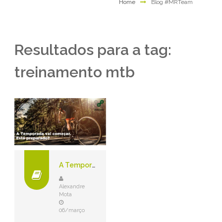
Home
Blog #MRTeam
Resultados para a tag:
treinamento mtb
A Temporada Vai Começar. Você Está Preparado?
Alexandre
Mota
06/março