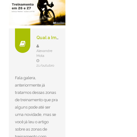
Qual a Importância do Treinamento em Z6 e Z7 no Ciclismo e MTB?
Alexandre
Mota
21/outubro
Fala galera,
anteriormente já
tratamos dessas zonas
de treinamento que pra
alguns pode até ser
uma novidade, mas se
você já leu o artigo
sobre as zonas de
treinamento com