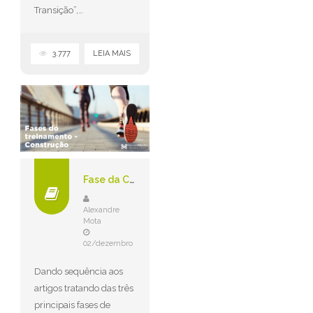
Transição”,…
3.777
LEIA MAIS
Fase da Construção – Ciclismo e MTB
Alexandre
Mota
02/dezembro
Dando sequência aos
artigos tratando das três
principais fases de