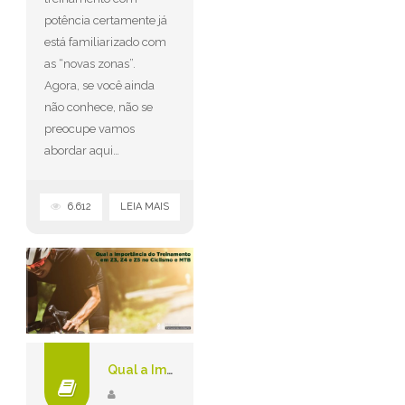
potência certamente já
está familiarizado com
as “novas zonas”.
Agora, se você ainda
não conhece, não se
preocupe vamos
abordar aqui…
6.612
LEIA MAIS
Qual a Importância de se Treinar em Z3, Z4 ou Z5.