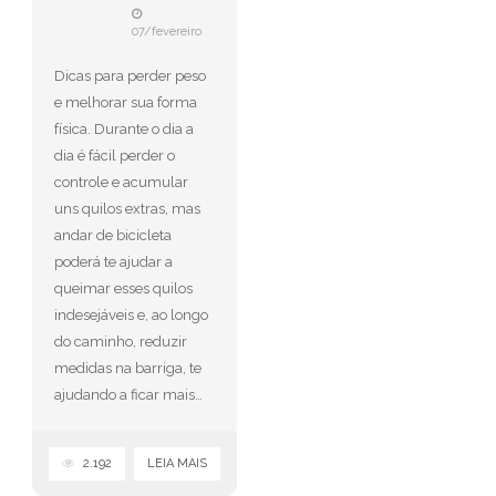
07/fevereiro
Dicas para perder peso
e melhorar sua forma
física. Durante o dia a
dia é fácil perder o
controle e acumular
uns quilos extras, mas
andar de bicicleta
poderá te ajudar a
queimar esses quilos
indesejáveis e, ao longo
do caminho, reduzir
medidas na barriga, te
ajudando a ficar mais…
2.192
LEIA MAIS