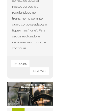
correta de desafiar
nossos corpos, e a
regularidade no
treinamento permite
que o corpo se adapte e
fique mais “forte”. Para
seguir evoluindo, é
necessário estimular, e
continuar…
20.415
LEIA MAIS