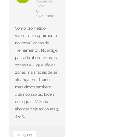
Alexandre
Mota
14/outubro
Como prometido,
vamos dar seguimento
no tema “Zonas de
Treinamento”. No artigo
passado abordamos as
zonas 1 e 2, que são as
zonas mais fáceis de se
alcançar nos treinos,
mas vimos também
que não são tão fáceis
de seguir. Vamos
abordar hoje as Zonas 3,
4 e 5….
31.232