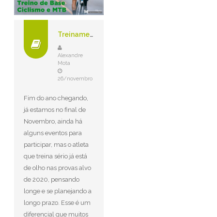
Treinamento de Base Ciclismo e MTB
Alexandre
Mota
26/novembro
Fim do ano chegando,
já estamos no final de
Novembro, ainda há
alguns eventos para
participar, mas o atleta
que treina sério já está
de olho nas provas alvo
de 2020, pensando
longe e se planejando a
longo prazo. Esse é um
diferencial que muitos