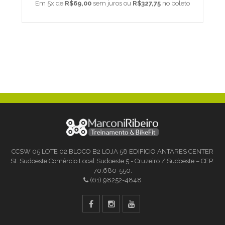
Em 5x de
R$69,00
sem juros ou
R$327,75
no boleto
CCSW 05 LOTE 02 BLOCO B2 LOJA 58 EDIFICIO ANTARES CENTER
St. Sudoeste Comércio Local Sudoeste 5 - Cruzeiro / Sudoeste – CEP:
70.680-550.
(61) 98252-4848