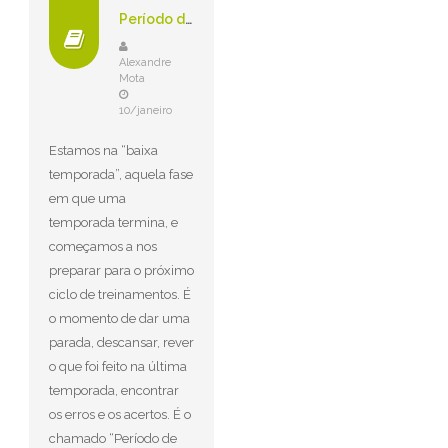
Período de Transição? Descansar ou Manter os Treinos?
Alexandre
Mota
10/janeiro
Estamos na “baixa
temporada”, aquela fase
em que uma
temporada termina, e
começamos a nos
preparar para o próximo
ciclo de treinamentos. É
o momento de dar uma
parada, descansar, rever
o que foi feito na última
temporada, encontrar
os erros e os acertos. É o
chamado “Período de